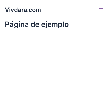
Skip
Main
Vivdara.com
to
Men
content
Página de ejemplo